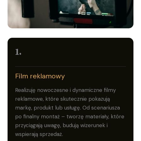
1.
Film reklamowy
Realizuję nowoczesne i dynamiczne filmy
reklamowe, które skutecznie pokazują
markę, produkt lub usługę. Od scenariusza
po finalny montaż – tworzę materiały, które
przyciągają uwagę, budują wizerunek i
wspierają sprzedaż.