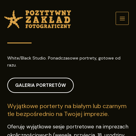
Przejdź
do
treści
White/Black Studio. Ponadczasowe portrety, gotowe od
razu.
GALERIA PORTRETÓW
Wyjątkowe porterty na białym lub czarnym
tle bezpośrednio na Twojej imprezie.
Oferuję wyjątkowe sesje portretowe na imprezach
okolicznościowych (wesela, przyjęcia, 18. urodziny,