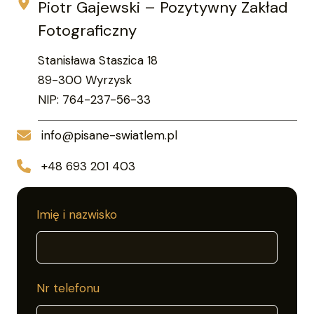
Piotr Gajewski – Pozytywny Zakład
Fotograficzny
Stanisława Staszica 18
89-300 Wyrzysk
NIP: 764-237-56-33
info@pisane-swiatlem.pl
+48 693 201 403
Leave
Imię i nazwisko
this
field
blank
Nr telefonu